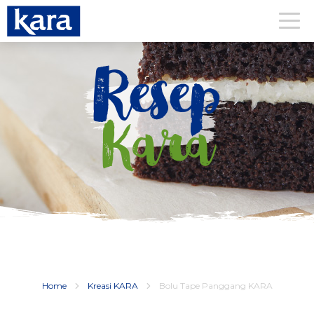
Resep
Kara
Home
Kreasi KARA
Bolu Tape Panggang KARA