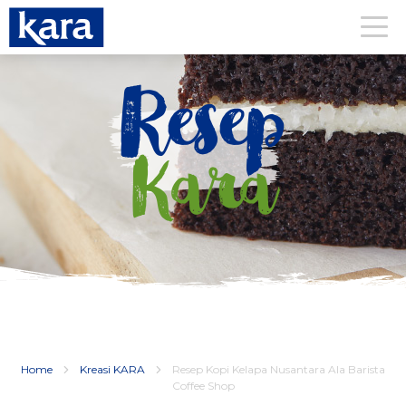
Resep
Kara
Home
Kreasi KARA
Resep Kopi Kelapa Nusantara Ala Barista
Coffee Shop