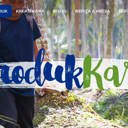
Website
DUK
KREASI KARA
BISNIS
BERITA & MEDIA
SERT
roduk
Ka