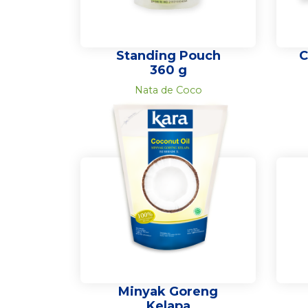
Standing Pouch
C
360 g
Nata de Coco
Minyak Goreng
Kelapa