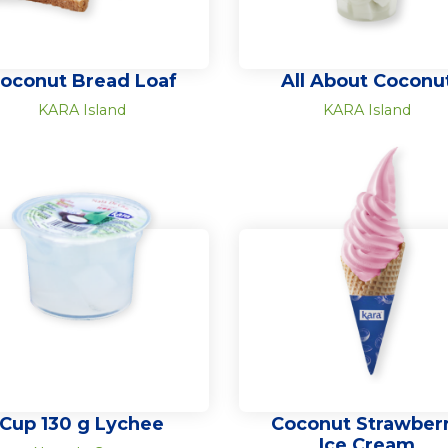
oconut Bread Loaf
All About Coconu
KARA Island
KARA Island
Cup 130 g Lychee
Coconut Strawber
Ice Cream