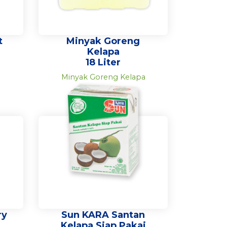
t
Minyak Goreng
Kelapa
18 Liter
Minyak Goreng Kelapa
ry
Sun KARA Santan
Kelapa Siap Pakai