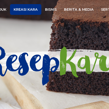
Website
DUK
KREASI KARA
BISNIS
BERITA & MEDIA
SERT
esep
Kar