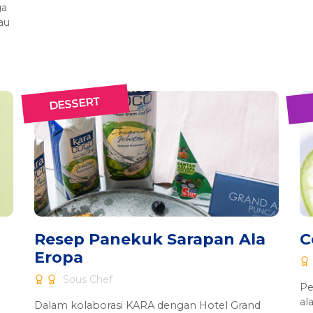
ga
au
DESSERT
Resep Panekuk Sarapan Ala
C
Eropa
Sous Chef
Pe
al
Dalam kolaborasi KARA dengan Hotel Grand