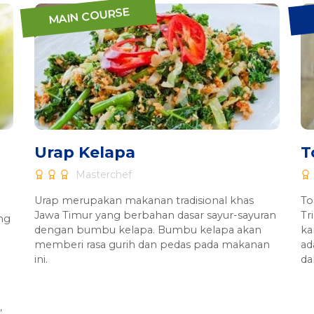
MAIN COURSE
Urap Kelapa
T
Masterchef
Urap merupakan makanan tradisional khas
To
Jawa Timur yang berbahan dasar sayur-sayuran
Tr
ng
dengan bumbu kelapa. Bumbu kelapa akan
ka
memberi rasa gurih dan pedas pada makanan
ad
ini.
da
,